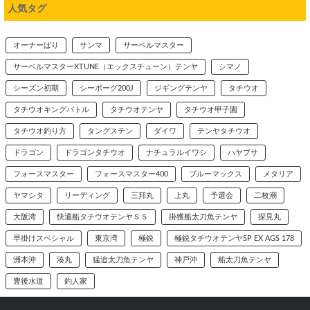
人気タグ
オーナーばり
サンマ
サーベルマスター
サーベルマスターXTUNE（エックスチューン）テンヤ
シマノ
シーズン初期
シーボーグ200J
ジギングテンヤ
タチウオ
タチウオキングバトル
タチウオテンヤ
タチウオ甲子園
タチウオ釣り方
タングステン
ダイワ
テンヤタチウオ
ドラゴン
ドラゴンタチウオ
ナチュラルイワシ
ハヤブサ
フォースマスター
フォースマスター400
ブルーマックス
メタリア
ヤマシタ
リーディング
三邦丸
上丸
予選会
二枚潮
大阪湾
快適船タチウオテンヤＳＳ
掛獲船太刀魚テンヤ
探見丸
早掛けスペシャル
東京湾
極鋭
極鋭タチウオテンヤSP EX AGS 178
洲本沖
湊丸
猛追太刀魚テンヤ
神戸沖
船太刀魚テンヤ
豊後水道
釣人家