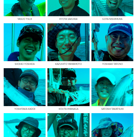
YASUO TSUJI
RYOTA SAKURAI
GOTA NISHIMURA
SHOHEI YOSHIDA
KAZUHITO YAMAMOTO
YOSHIAKI TATENO
YOSHITAKA KADOI
KOUTA IMANAGA
SATOSHI TAKATSUKI