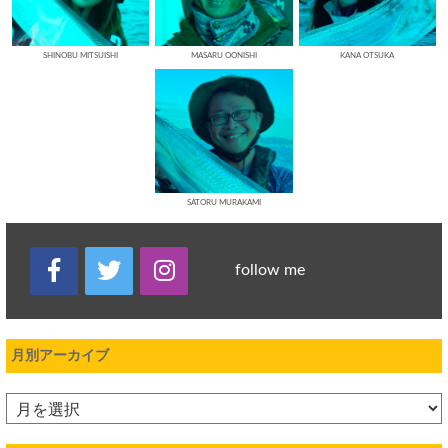
SHINOBU MITSUISHI
MASARU OONISHI
KANA OTSUKA
SATORU MURAKAMI
follow me
月別アーカイブ