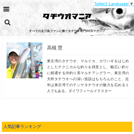
Select Language
▼
すべての太刀魚ファンに捧ぐタチウオ専門WEBマガジン
高槻 慧
東京湾のタチウオ、マルイカ、カワハギをはじめ
としたテクニカルな釣りを得意とし、幅広い釣り
に精通する沖釣り系マルチアングラー。東京湾の
天秤タチウオへの深い造詣はもちろんのこと、近
年は東京湾でのテンヤタチウオの魅力を広める１
人でもある。ダイワフィールドテスター
人気記事ランキング