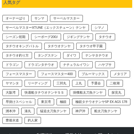
人気タグ
オーナーばり
サンマ
サーベルマスター
サーベルマスターXTUNE（エックスチューン）テンヤ
シマノ
シーズン初期
シーボーグ200J
ジギングテンヤ
タチウオ
タチウオキングバトル
タチウオテンヤ
タチウオ甲子園
タチウオ釣り方
タングステン
ダイワ
テンヤタチウオ
ドラゴン
ドラゴンタチウオ
ナチュラルイワシ
ハヤブサ
フォースマスター
フォースマスター400
ブルーマックス
メタリア
ヤマシタ
リーディング
三邦丸
上丸
予選会
二枚潮
大阪湾
快適船タチウオテンヤＳＳ
掛獲船太刀魚テンヤ
探見丸
早掛けスペシャル
東京湾
極鋭
極鋭タチウオテンヤSP EX AGS 178
洲本沖
湊丸
猛追太刀魚テンヤ
神戸沖
船太刀魚テンヤ
豊後水道
釣人家