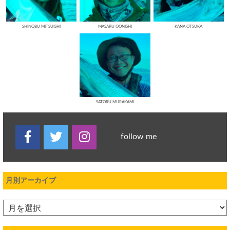
SHINOBU MITSUISHI
MASARU OONISHI
KANA OTSUKA
SATORU MURAKAMI
follow me
月別アーカイブ