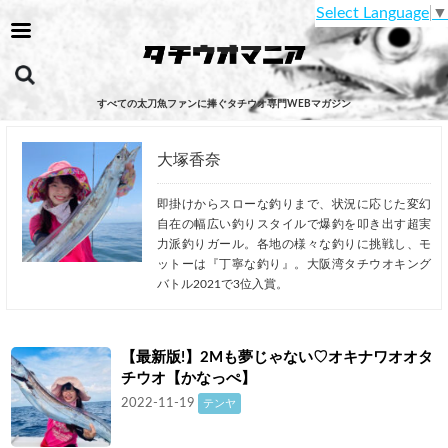
Select Language
▼
すべての太刀魚ファンに捧ぐタチウオ専門WEBマガジン
大塚香奈
即掛けからスローな釣りまで、状況に応じた変幻
自在の幅広い釣りスタイルで爆釣を叩き出す超実
力派釣りガール。各地の様々な釣りに挑戦し、モ
ットーは『丁寧な釣り』。大阪湾タチウオキング
バトル2021で3位入賞。
【最新版!】2Mも夢じゃない♡オキナワオオタ
チウオ【かなっぺ】
2022-11-19
テンヤ