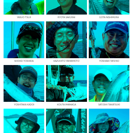
YASUO TSUJI
RYOTA SAKURAI
GOTA NISHIMURA
SHOHEI YOSHIDA
KAZUHITO YAMAMOTO
YOSHIAKI TATENO
YOSHITAKA KADOI
KOUTA IMANAGA
SATOSHI TAKATSUKI