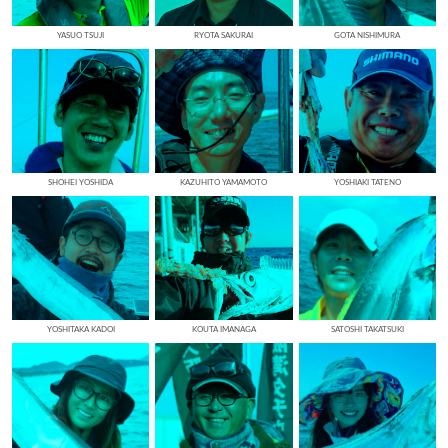
YASUO TSUJI
RYOTA SAKURAI
GOTA NISHIMURA
SHOHEI YOSHIDA
KAZUHITO YAMAMOTO
YOSHIAKI TATENO
YOSHITAKA KADOI
KOUTA IMANAGA
SATOSHI TAKATSUKI