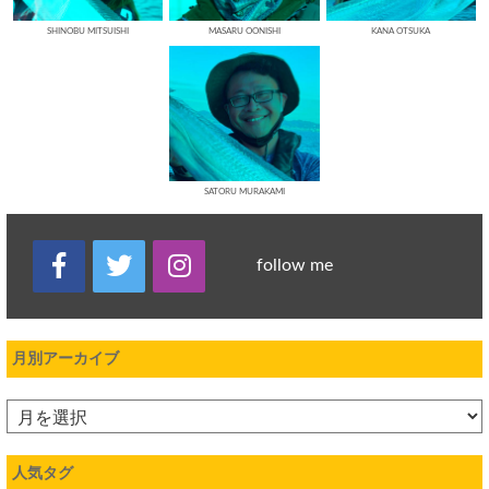
SHINOBU MITSUISHI
MASARU OONISHI
KANA OTSUKA
SATORU MURAKAMI
follow me
月別アーカイブ
人気タグ