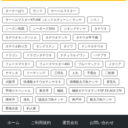
オーナーばり
サンマ
サーベルマスター
サーベルマスターXTUNE（エックスチューン）テンヤ
シマノ
シーズン初期
シーボーグ200J
ジギングテンヤ
タチウオ
タチウオキングバトル
タチウオテンヤ
タチウオ甲子園
タチウオ釣り方
タングステン
ダイワ
テンヤタチウオ
ドラゴン
ドラゴンタチウオ
ナチュラルイワシ
ハヤブサ
フォースマスター
フォースマスター400
ブルーマックス
メタリア
ヤマシタ
リーディング
三邦丸
上丸
予選会
二枚潮
大阪湾
快適船タチウオテンヤＳＳ
掛獲船太刀魚テンヤ
探見丸
早掛けスペシャル
東京湾
極鋭
極鋭タチウオテンヤSP EX AGS 178
洲本沖
湊丸
猛追太刀魚テンヤ
神戸沖
船太刀魚テンヤ
豊後水道
釣人家
ホーム
ご利用規約
運営会社
お問い合わせ