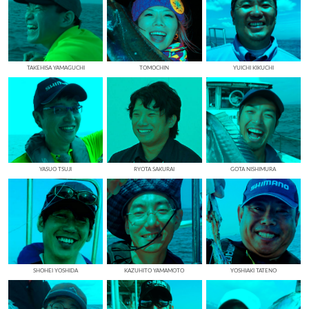
TAKEHISA YAMAGUCHI
TOMOCHIN
YUICHI KIKUCHI
YASUO TSUJI
RYOTA SAKURAI
GOTA NISHIMURA
SHOHEI YOSHIDA
KAZUHITO YAMAMOTO
YOSHIAKI TATENO