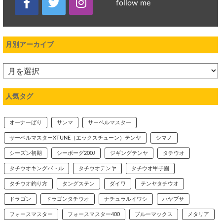
follow me
月別アーカイブ
人気タグ
オーナーばり
サンマ
サーベルマスター
サーベルマスターXTUNE（エックスチューン）テンヤ
シマノ
シーズン初期
シーボーグ200J
ジギングテンヤ
タチウオ
タチウオキングバトル
タチウオテンヤ
タチウオ甲子園
タチウオ釣り方
タングステン
ダイワ
テンヤタチウオ
ドラゴン
ドラゴンタチウオ
ナチュラルイワシ
ハヤブサ
フォースマスター
フォースマスター400
ブルーマックス
メタリア