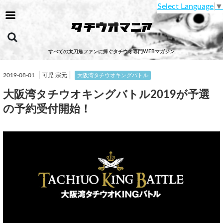
Select Language
▼
すべての太刀魚ファンに捧ぐタチウオ専門WEBマガジン
│
│
2019-08-01
可児 宗元
大阪湾タチウオキングバトル
大阪湾タチウオキングバトル2019が予選
の予約受付開始！