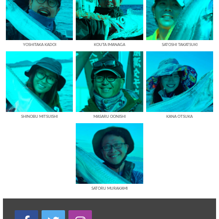
YOSHITAKA KADOI
KOUTA IMANAGA
SATOSHI TAKATSUKI
SHINOBU MITSUISHI
MASARU OONISHI
KANA OTSUKA
SATORU MURAKAMI