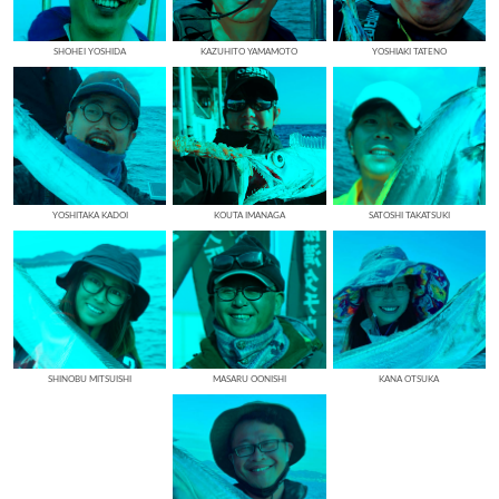
SHOHEI YOSHIDA
KAZUHITO YAMAMOTO
YOSHIAKI TATENO
YOSHITAKA KADOI
KOUTA IMANAGA
SATOSHI TAKATSUKI
SHINOBU MITSUISHI
MASARU OONISHI
KANA OTSUKA