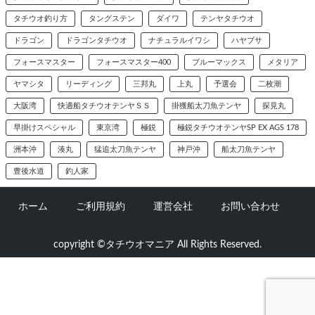
タチウオ釣り方
タングステン
ダイワ
テンヤタチウオ
ドラゴン
ドラゴンタチウオ
ナチュラルイワシ
ハヤブサ
フォースマスター
フォースマスター400
ブルーマックス
メタリア
ヤマシタ
リーディング
三邦丸
上丸
予選会
二枚潮
大阪湾
快適船タチウオテンヤＳＳ
掛獲船太刀魚テンヤ
探見丸
早掛けスペシャル
東京湾
極鋭
極鋭タチウオテンヤSP EX AGS 178
洲本沖
湊丸
猛追太刀魚テンヤ
神戸沖
船太刀魚テンヤ
豊後水道
釣人家
ホーム
ご利用規約
運営会社
お問い合わせ
copyright ©タチウオマニア All Rights Reserved.