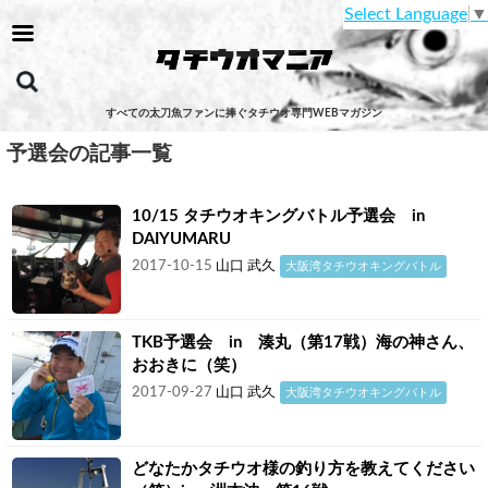
Select Language
▼
すべての太刀魚ファンに捧ぐタチウオ専門WEBマガジン
予選会の記事一覧
10/15 タチウオキングバトル予選会 in
DAIYUMARU
2017-10-15
山口 武久
大阪湾タチウオキングバトル
TKB予選会 in 湊丸（第17戦）海の神さん、
おおきに（笑）
2017-09-27
山口 武久
大阪湾タチウオキングバトル
どなたかタチウオ様の釣り方を教えてください