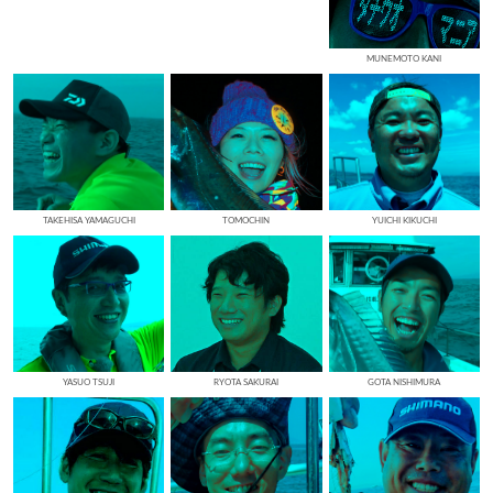
MUNEMOTO KANI
TAKEHISA YAMAGUCHI
TOMOCHIN
YUICHI KIKUCHI
YASUO TSUJI
RYOTA SAKURAI
GOTA NISHIMURA