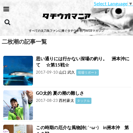
Select Language
▼
すべての太刀魚ファンに捧ぐタチウオ専門WEBマガジン
二枚潮の記事一覧
思い通りには行かない深場の釣り。 洲本沖に
て ☆第15戦☆
2017-09-10
山口 武久
現場リポート
GO太的 夏の潮の難しさ
2017-08-23
西村豪太
タックル
この時期の厄介な風物詩(;´･ω･) in洲本沖 第