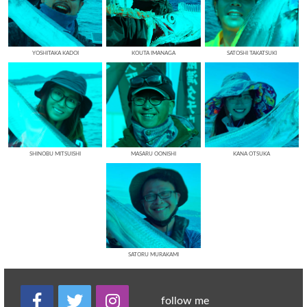
YOSHITAKA KADOI
KOUTA IMANAGA
SATOSHI TAKATSUKI
SHINOBU MITSUISHI
MASARU OONISHI
KANA OTSUKA
SATORU MURAKAMI
follow me