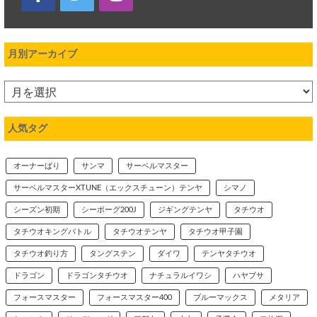
月別アーカイブ
人気タグ
オーナーばり
サンマ
サーベルマスター
サーベルマスターXTUNE（エックスチューン）テンヤ
シマノ
シーズン初期
シーボーグ200J
ジギングテンヤ
タチウオ
タチウオキングバトル
タチウオテンヤ
タチウオ甲子園
タチウオ釣り方
タングステン
ダイワ
テンヤタチウオ
ドラゴン
ドラゴンタチウオ
ナチュラルイワシ
ハヤブサ
フォースマスター
フォースマスター400
ブルーマックス
メタリア