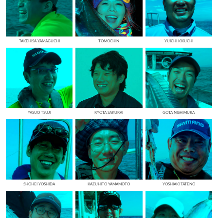
TAKEHISA YAMAGUCHI
TOMOCHIN
YUICHI KIKUCHI
YASUO TSUJI
RYOTA SAKURAI
GOTA NISHIMURA
SHOHEI YOSHIDA
KAZUHITO YAMAMOTO
YOSHIAKI TATENO