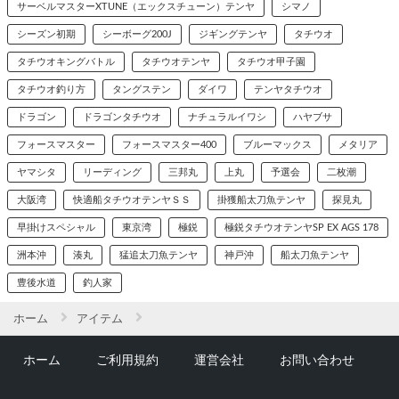
サーベルマスターXTUNE（エックスチューン）テンヤ
シマノ
シーズン初期
シーボーグ200J
ジギングテンヤ
タチウオ
タチウオキングバトル
タチウオテンヤ
タチウオ甲子園
タチウオ釣り方
タングステン
ダイワ
テンヤタチウオ
ドラゴン
ドラゴンタチウオ
ナチュラルイワシ
ハヤブサ
フォースマスター
フォースマスター400
ブルーマックス
メタリア
ヤマシタ
リーディング
三邦丸
上丸
予選会
二枚潮
大阪湾
快適船タチウオテンヤＳＳ
掛獲船太刀魚テンヤ
探見丸
早掛けスペシャル
東京湾
極鋭
極鋭タチウオテンヤSP EX AGS 178
洲本沖
湊丸
猛追太刀魚テンヤ
神戸沖
船太刀魚テンヤ
豊後水道
釣人家
ホーム
アイテム
ホーム
ご利用規約
運営会社
お問い合わせ