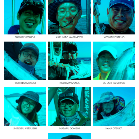
SHOHEI YOSHIDA
KAZUHITO YAMAMOTO
YOSHIAKI TATENO
YOSHITAKA KADOI
KOUTA IMANAGA
SATOSHI TAKATSUKI
SHINOBU MITSUISHI
MASARU OONISHI
KANA OTSUKA