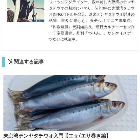
フィッシングライター。数年前に大阪湾のテンヤ
タチウオの魅力にハマり、2013年に大阪湾タチウ
オKINGバトルを発足。以来テンヤタチウオ関連の
執筆、普及に勤しむ。タチウオマニア編集長。
『釣場速報』元副編集長。朝日カルチャーセンタ
ー非常勤講師。月刊『つり人』、サンケイスポー
ツなどに執筆中。
関連する記事
東京湾テンヤタチウオ入門【エサ/エサ巻き編】