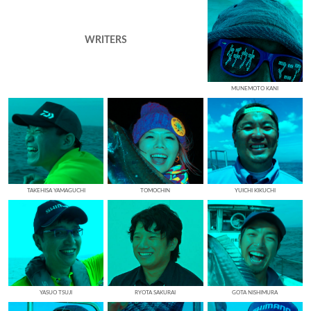
WRITERS
MUNEMOTO KANI
TAKEHISA YAMAGUCHI
TOMOCHIN
YUICHI KIKUCHI
YASUO TSUJI
RYOTA SAKURAI
GOTA NISHIMURA