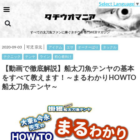
Select Language
▼
すべての太刀魚ファンに捧ぐタチウオ専門WEBマガジン
│
│
2020-09-03
可児 宗元
アイテム
エサ
オーナーばり
タックル
テクニック
テンヤ
ライン
初心者向け
【動画で徹底解説】船太刀魚テンヤの基本
をすべて教えます！～まるわかりHOWTO
船太刀魚テンヤ～