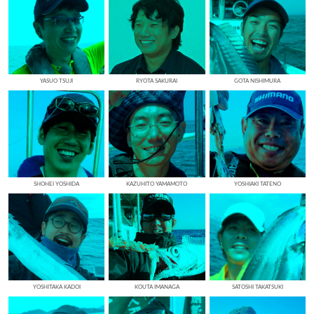
YASUO TSUJI
RYOTA SAKURAI
GOTA NISHIMURA
SHOHEI YOSHIDA
KAZUHITO YAMAMOTO
YOSHIAKI TATENO
YOSHITAKA KADOI
KOUTA IMANAGA
SATOSHI TAKATSUKI