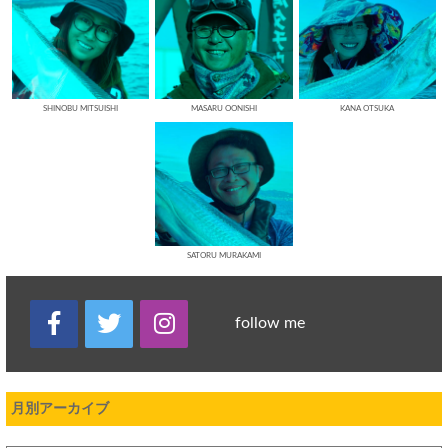
SHINOBU MITSUISHI
MASARU OONISHI
KANA OTSUKA
SATORU MURAKAMI
follow me
月別アーカイブ