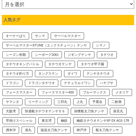
人気タグ
オーナーばり
サンマ
サーベルマスター
サーベルマスターXTUNE（エックスチューン）テンヤ
シマノ
シーズン初期
シーボーグ200J
ジギングテンヤ
タチウオ
タチウオキングバトル
タチウオテンヤ
タチウオ甲子園
タチウオ釣り方
タングステン
ダイワ
テンヤタチウオ
ドラゴン
ドラゴンタチウオ
ナチュラルイワシ
ハヤブサ
フォースマスター
フォースマスター400
ブルーマックス
メタリア
ヤマシタ
リーディング
三邦丸
上丸
予選会
二枚潮
大阪湾
快適船タチウオテンヤＳＳ
掛獲船太刀魚テンヤ
探見丸
早掛けスペシャル
東京湾
極鋭
極鋭タチウオテンヤSP EX AGS 178
洲本沖
湊丸
猛追太刀魚テンヤ
神戸沖
船太刀魚テンヤ