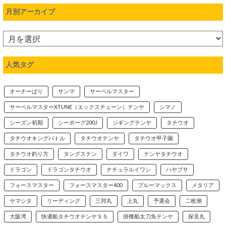
月別アーカイブ
人気タグ
オーナーばり
サンマ
サーベルマスター
サーベルマスターXTUNE（エックスチューン）テンヤ
シマノ
シーズン初期
シーボーグ200J
ジギングテンヤ
タチウオ
タチウオキングバトル
タチウオテンヤ
タチウオ甲子園
タチウオ釣り方
タングステン
ダイワ
テンヤタチウオ
ドラゴン
ドラゴンタチウオ
ナチュラルイワシ
ハヤブサ
フォースマスター
フォースマスター400
ブルーマックス
メタリア
ヤマシタ
リーディング
三邦丸
上丸
予選会
二枚潮
大阪湾
快適船タチウオテンヤＳＳ
掛獲船太刀魚テンヤ
探見丸