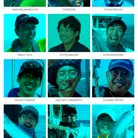
TAKEHISA YAMAGUCHI
TOMOCHIN
YUICHI KIKUCHI
YASUO TSUJI
RYOTA SAKURAI
GOTA NISHIMURA
SHOHEI YOSHIDA
KAZUHITO YAMAMOTO
YOSHIAKI TATENO