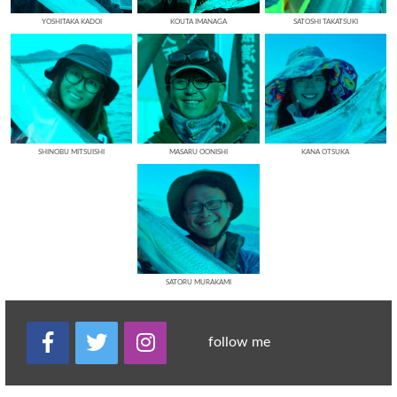
YOSHITAKA KADOI
KOUTA IMANAGA
SATOSHI TAKATSUKI
SHINOBU MITSUISHI
MASARU OONISHI
KANA OTSUKA
SATORU MURAKAMI
follow me