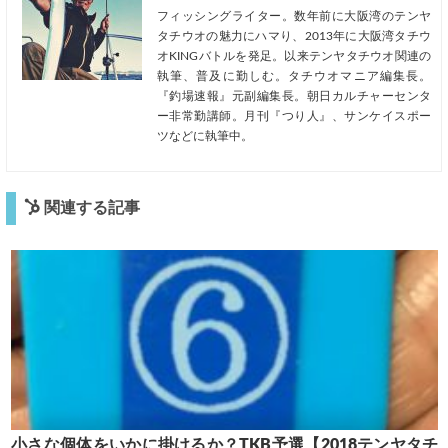
フィッシングライター。数年前に大阪湾のテンヤ
タチウオの魅力にハマり、2013年に大阪湾タチウ
オKINGバトルを発足。以来テンヤタチウオ関連の
執筆、普及に勤しむ。タチウオマニア編集長。
『釣場速報』元副編集長。朝日カルチャーセンタ
ー非常勤講師。月刊『つり人』、サンケイスポー
ツなどに執筆中。
関連する記事
小さな個体をいかに掛けるか？TKB予選【2018テンヤタチ