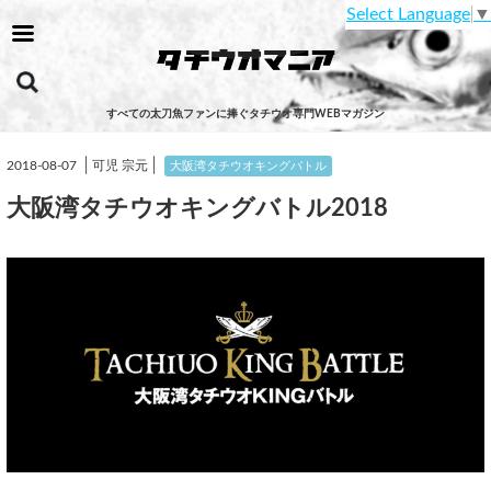
Select Language
▼
すべての太刀魚ファンに捧ぐタチウオ専門WEBマガジン
│
│
2018-08-07
可児 宗元
大阪湾タチウオキングバトル
大阪湾タチウオキングバトル2018