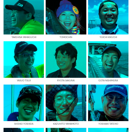
TAKEHISA YAMAGUCHI
TOMOCHIN
YUICHI KIKUCHI
YASUO TSUJI
RYOTA SAKURAI
GOTA NISHIMURA
SHOHEI YOSHIDA
KAZUHITO YAMAMOTO
YOSHIAKI TATENO