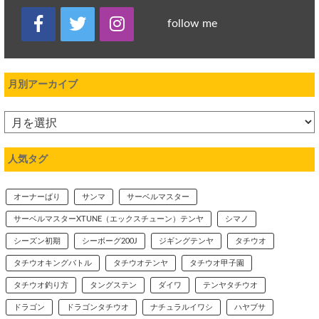
follow me
月別アーカイブ
人気タグ
オーナーばり
サンマ
サーベルマスター
サーベルマスターXTUNE（エックスチューン）テンヤ
シマノ
シーズン初期
シーボーグ200J
ジギングテンヤ
タチウオ
タチウオキングバトル
タチウオテンヤ
タチウオ甲子園
タチウオ釣り方
タングステン
ダイワ
テンヤタチウオ
ドラゴン
ドラゴンタチウオ
ナチュラルイワシ
ハヤブサ