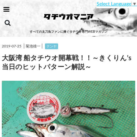
Select Language
▼
すべての太刀魚ファンに捧ぐタチウオ専門WEBマガジン
│
│
2019-07-25
菊池雄一
テンヤ
大阪湾 船タチウオ開幕戦！！～きくりん’s
当日のヒットパターン解説～