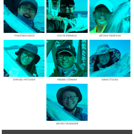
YOSHITAKA KADOI
KOUTA IMANAGA
SATOSHI TAKATSUKI
SHINOBU MITSUISHI
MASARU OONISHI
KANA OTSUKA
SATORU MURAKAMI