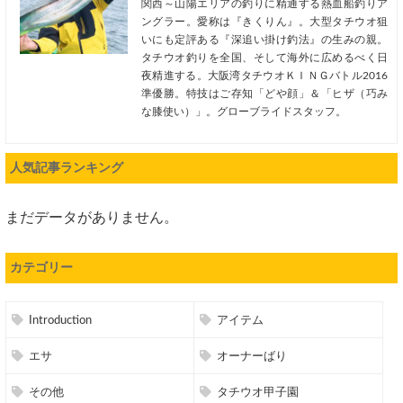
関西～山陽エリアの釣りに精通する熱血船釣りア
ングラー。愛称は『きくりん』。大型タチウオ狙
いにも定評ある『深追い掛け釣法』の生みの親。
タチウオ釣りを全国、そして海外に広めるべく日
夜精進する。大阪湾タチウオＫＩＮＧバトル2016
準優勝。特技はご存知「どや顔」＆「ヒザ（巧み
な膝使い）」。グローブライドスタッフ。
人気記事ランキング
まだデータがありません。
カテゴリー
Introduction
アイテム
エサ
オーナーばり
その他
タチウオ甲子園