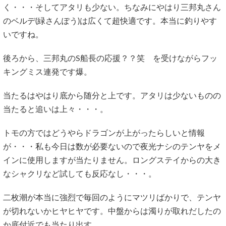
く・・・そしてアタリも少ない。ちなみにやはり三邦丸さん
のベルデ(緑さんぽう)は広くて超快適です。本当に釣りやす
いですね。
後ろから、三邦丸のS船長の応援？？笑 を受けながらフッ
キングミス連発です爆。
当たるはやはり底から随分と上です。アタリは少ないものの
当たると追いは上々・・・。
トモの方ではどうやらドラゴンが上がったらしいと情報
が・・・私も今日は数が必要ないので夜光ナシのテンヤをメ
インに使用しますが当たりません。ロングステイからの大き
なシャクリなど試しても反応なし・・・。
二枚潮が本当に強烈で毎回のようにマツリばかりで、テンヤ
が切れないかヒヤヒヤです。中盤からは濁りが取れだしたの
か底付近でも当たり出す。