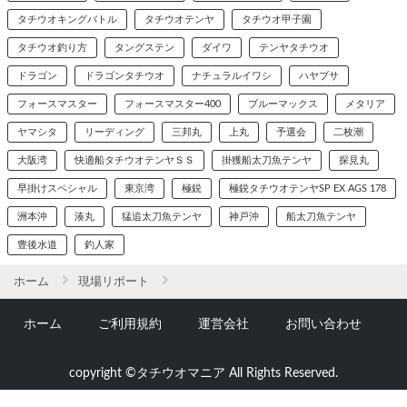
タチウオキングバトル
タチウオテンヤ
タチウオ甲子園
タチウオ釣り方
タングステン
ダイワ
テンヤタチウオ
ドラゴン
ドラゴンタチウオ
ナチュラルイワシ
ハヤブサ
フォースマスター
フォースマスター400
ブルーマックス
メタリア
ヤマシタ
リーディング
三邦丸
上丸
予選会
二枚潮
大阪湾
快適船タチウオテンヤＳＳ
掛獲船太刀魚テンヤ
探見丸
早掛けスペシャル
東京湾
極鋭
極鋭タチウオテンヤSP EX AGS 178
洲本沖
湊丸
猛追太刀魚テンヤ
神戸沖
船太刀魚テンヤ
豊後水道
釣人家
ホーム
現場リポート
ホーム
ご利用規約
運営会社
お問い合わせ
copyright ©タチウオマニア All Rights Reserved.