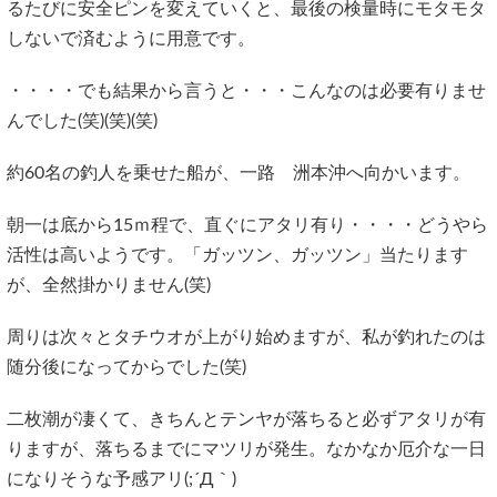
るたびに安全ピンを変えていくと、最後の検量時にモタモタ
しないで済むように用意です。
・・・・でも結果から言うと・・・こんなのは必要有りませ
んでした(笑)(笑)(笑)
約60名の釣人を乗せた船が、一路 洲本沖へ向かいます。
朝一は底から15ｍ程で、直ぐにアタリ有り・・・・どうやら
活性は高いようです。「ガッツン、ガッツン」当たります
が、全然掛かりません(笑)
周りは次々とタチウオが上がり始めますが、私が釣れたのは
随分後になってからでした(笑)
二枚潮が凄くて、きちんとテンヤが落ちると必ずアタリが有
りますが、落ちるまでにマツリが発生。なかなか厄介な一日
になりそうな予感アリ(;´Д｀)