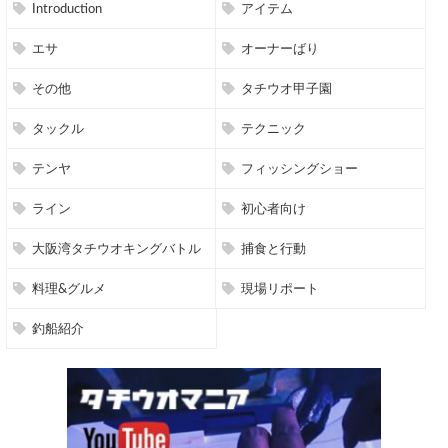
Introduction
アイテム
エサ
オーナーばり
その他
タチウオ甲子園
タックル
テクニック
テンヤ
フィッシングショー
ライン
初心者向け
大阪湾タチウオキングバトル
捕食と行動
料理&グルメ
現場リポート
釣船紹介