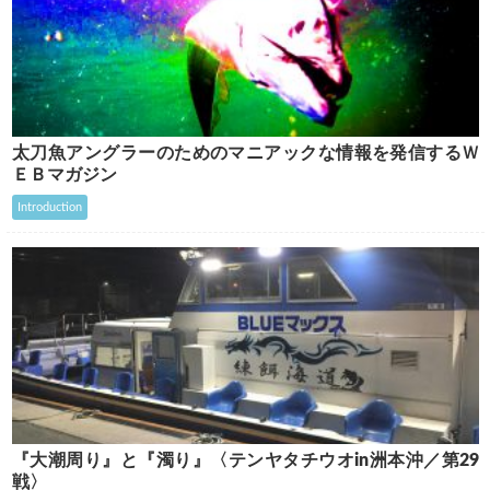
太刀魚アングラーのためのマニアックな情報を発信するＷ
ＥＢマガジン
Introduction
『大潮周り』と『濁り』〈テンヤタチウオin洲本沖／第29
戦〉