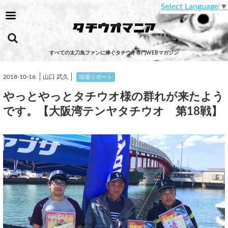
Select Language
▼
すべての太刀魚ファンに捧ぐタチウオ専門WEBマガジン
│
│
2018-10-16
山口 武久
現場リポート
やっとやっとタチウオ様の群れが来たよう
です。【大阪湾テンヤタチウオ 第18戦】