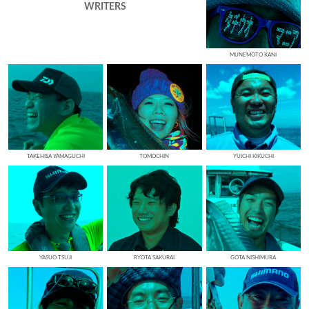
WRITERS
MUNEMOTO KANI
TAKEHISA YAMAGUCHI
TOMOCHIN
YUICHI KIKUCHI
YASUO TSUJI
RYOTA SAKURAI
GOTA NISHIMURA