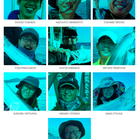
SHOHEI YOSHIDA
KAZUHITO YAMAMOTO
YOSHIAKI TATENO
YOSHITAKA KADOI
KOUTA IMANAGA
SATOSHI TAKATSUKI
SHINOBU MITSUISHI
MASARU OONISHI
KANA OTSUKA