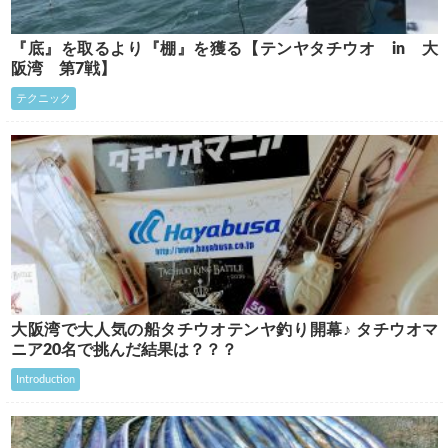
『底』を取るより『棚』を獲る【テンヤタチウオ in 大
阪湾 第7戦】
テクニック
大阪湾で大人気の船タチウオテンヤ釣り開幕♪ タチウオマ
ニア20名で挑んだ結果は？？？
Introduction