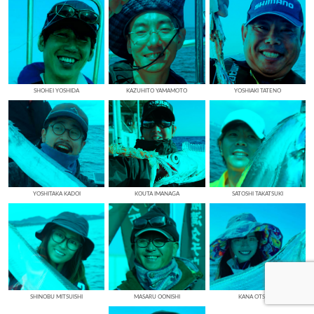
SHOHEI YOSHIDA
KAZUHITO YAMAMOTO
YOSHIAKI TATENO
YOSHITAKA KADOI
KOUTA IMANAGA
SATOSHI TAKATSUKI
SHINOBU MITSUISHI
MASARU OONISHI
KANA OTSUKA