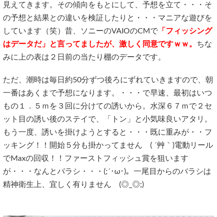
見えてきます。その傾向をもとにして、予想を立て・・・そ
の予想と結果との違いを検証したりと・・・マニアな遊びを
しています（笑）昔、ソニーのVAIOのCMで
「フィッシング
はデータだ」と言ってましたが、激しく同意ですｗｗ。
ちな
みに上の表は２日前の当たり棚のデータです。
ただ、潮時は毎日約50分ずつ後ろにずれていきますので、朝
一番はあくまで予想になります。・・・で早速、最初はいつ
もの１．５ｍを３回に分けての誘いから。水深６７ｍで２セ
ット目の誘い後のステイで、「トン」と小気味良いアタリ。
もう一度、誘いを掛けようとすると・・・既に重みが・・フ
ッキング！！開始５分も掛かってません ( ´艸｀)電動リール
でMaxの回収！！ファーストフィッシュ賞を狙います
が・・・なんとバラシ・・・(;´･ω･)。一尾目からのバラシは
精神衛生上、宜しく有りません (◎_◎;)