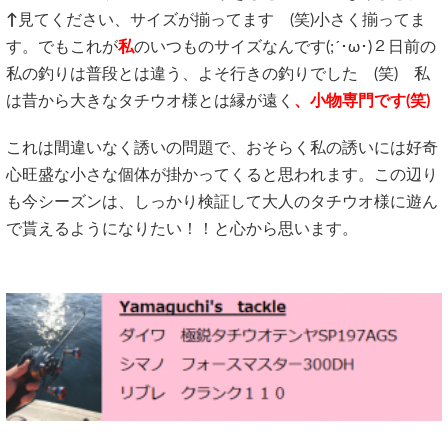
↑
見てください、サイズが揃ってます (笑)小さく揃ってま
す。でもこれが
私
のいつものサイズなんです(;´･ω･)２日前の
私の釣りは普段とは違う、よそ行きの釣りでした (笑) 私
は昔から大きなタチウオ様とは縁が遠く
、小物専門です(笑)
これは間違いなく誘いの問題で、おそらく私の誘いには好奇
心旺盛な小さな個体が掛かってくると思われます。この辺り
も今シーズンは、しっかり検証して大人のタチウオ様に遊ん
で貰えるようになりたい！！と心から思います。