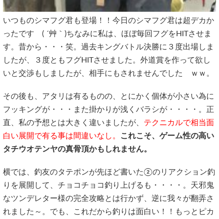
いつものシマフグ君も登場！！今日のシマフグ君は超デカか
ったです ( ´艸｀)ちなみに私は、ほぼ毎回フグをHITさせま
す。昔から・・・笑。過去キングバトル決勝に３度出場しま
したが、３度ともフグHITさせました。外道賞を作って欲し
いと交渉もしましたが、相手にもされませんでした ｗｗ。
その後も、アタリは有るものの、とにかく個体が小さい為に
フッキングが・・・また掛かりが浅くバラシが・・・・。正
直、私の予想とは大きく違いましたが、
テクニカルで相当面
白い展開で有る事は間違いなし。
これこそ、ゲーム性の高い
タチウオテンヤの真骨頂かもしれません。
横では、釣友のタテポンが先ほど書いた②のリアクション釣
りを展開して、チョコチョコ釣り上げるも・・・・。天邪鬼
なツンデレター様の完全攻略とは行かず、逆に我々が翻弄さ
れました～。でも、これだから釣りは面白い！！もっとピカ