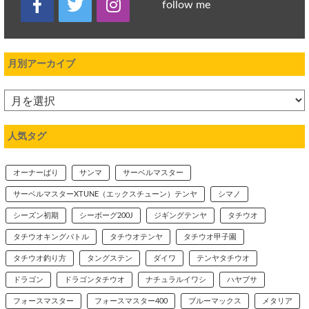
follow me
月別アーカイブ
人気タグ
オーナーばり
サンマ
サーベルマスター
サーベルマスターXTUNE（エックスチューン）テンヤ
シマノ
シーズン初期
シーボーグ200J
ジギングテンヤ
タチウオ
タチウオキングバトル
タチウオテンヤ
タチウオ甲子園
タチウオ釣り方
タングステン
ダイワ
テンヤタチウオ
ドラゴン
ドラゴンタチウオ
ナチュラルイワシ
ハヤブサ
フォースマスター
フォースマスター400
ブルーマックス
メタリア