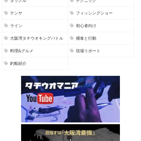
タックル
テクニック
テンヤ
フィッシングショー
ライン
初心者向け
大阪湾タチウオキングバトル
捕食と行動
料理&グルメ
現場リポート
釣船紹介