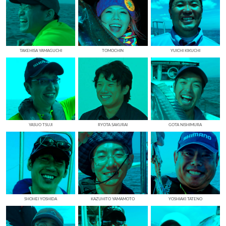
TAKEHISA YAMAGUCHI
TOMOCHIN
YUICHI KIKUCHI
YASUO TSUJI
RYOTA SAKURAI
GOTA NISHIMURA
SHOHEI YOSHIDA
KAZUHITO YAMAMOTO
YOSHIAKI TATENO