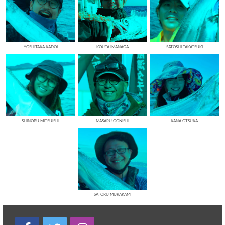
YOSHITAKA KADOI
KOUTA IMANAGA
SATOSHI TAKATSUKI
SHINOBU MITSUISHI
MASARU OONISHI
KANA OTSUKA
SATORU MURAKAMI