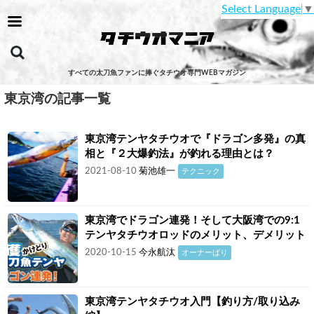
Select Language
▼
すべての太刀魚ファンに捧ぐタチウオ専門WEBマガジン
東京湾の記事一覧
東京湾テンヤタチウオで『ドラゴン多発』の真
相と『２大爆釣法』が釣れる理由とは？
2021-08-10
菊池雄一
テクニック
東京湾でドラゴン連発！そして大阪湾での9:1
テンヤタチウオロッドのメリット、デメリット
2020-10-15
今永航汰
オーナーばり
東京湾テンヤタチウオ入門【釣り方/取り込み