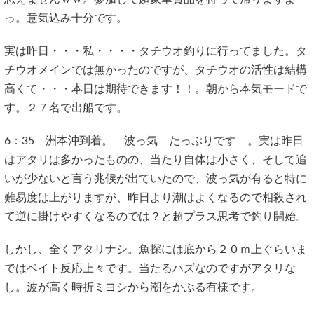
っ。意気込み十分です。
実は昨日・・・私・・・・タチウオ釣りに行ってました。タ
チウオメインでは無かったのですが、タチウオの活性は結構
高くて・・・本日は期待できます！！。朝から本気モードで
す。２７名で出船です。
6：35 洲本沖到着。 波っ気 たっぷりです 。実は昨日
はアタリは多かったものの、当たり自体は小さく、そして追
いが少ないと言う兆候が出ていたので、波っ気が有ると特に
難易度は上がりますが、昨日より潮はよくなるので相殺され
て逆に掛けやすくなるのでは？と超プラス思考で釣り開始。
しかし、全くアタリナシ。魚探には底から２０ｍ上ぐらいま
ではベイト反応上々です。当たるハズなのですがアタリな
し。波が高く時折ミヨシから潮をかぶる有様です。