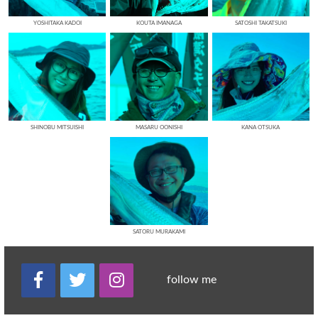
YOSHITAKA KADOI
KOUTA IMANAGA
SATOSHI TAKATSUKI
SHINOBU MITSUISHI
MASARU OONISHI
KANA OTSUKA
SATORU MURAKAMI
follow me