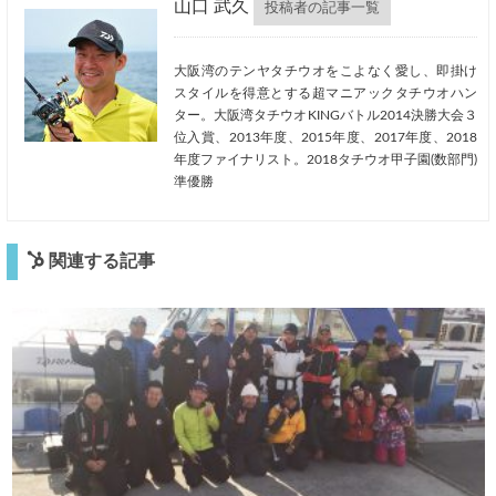
山口 武久
投稿者の記事一覧
大阪湾のテンヤタチウオをこよなく愛し、即掛け
スタイルを得意とする超マニアックタチウオハン
ター。大阪湾タチウオKINGバトル2014決勝大会３
位入賞、2013年度、2015年度、2017年度、2018
年度ファイナリスト。2018タチウオ甲子園(数部門)
準優勝
関連する記事