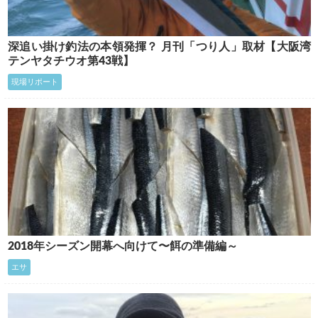
深追い掛け釣法の本領発揮？ 月刊「つり人」取材【大阪湾
テンヤタチウオ第43戦】
現場リポート
2018年シーズン開幕へ向けて〜餌の準備編～
エサ