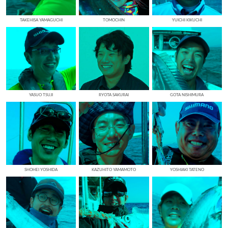
TAKEHISA YAMAGUCHI
TOMOCHIN
YUICHI KIKUCHI
YASUO TSUJI
RYOTA SAKURAI
GOTA NISHIMURA
SHOHEI YOSHIDA
KAZUHITO YAMAMOTO
YOSHIAKI TATENO