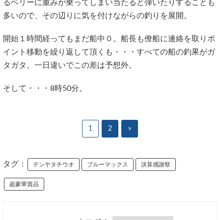
るベリーに重みが乗ってしまい当たると弾いたりすることも
多いので、その辺りに気を付けながらの釣りを展開。
開始１時間経ってもまだ船中０。船長も僚船に連絡を取りポ
イント移動を繰り返して頂くも・・・すべての船の釣果がガ
タガタ。一日違いでこの差は予想外。
そして・・・8時50分。
1
2
»
タグ：
テンヤタチウオ
ブルーマックス
決算感謝祭
超豪華賞品