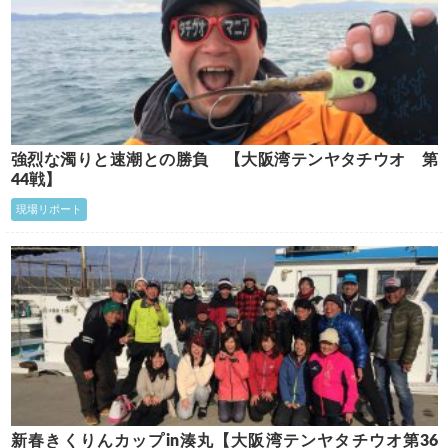
強烈な濁りと速潮との勝負 【大阪湾テンヤタチウオ 第
44戦】
現場リポート
新春きくりんカップin湊丸【大阪湾テンヤタチウオ第36