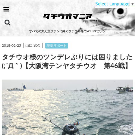
Select Language
▼
すべての太刀魚ファンに捧ぐタチウオ専門WEBマガジン
│
│
2018-02-25
山口 武久
現場リポート
タチウオ様のツンデレぶりには困りました
(;´Д｀)【大阪湾テンヤタチウオ 第46戦】