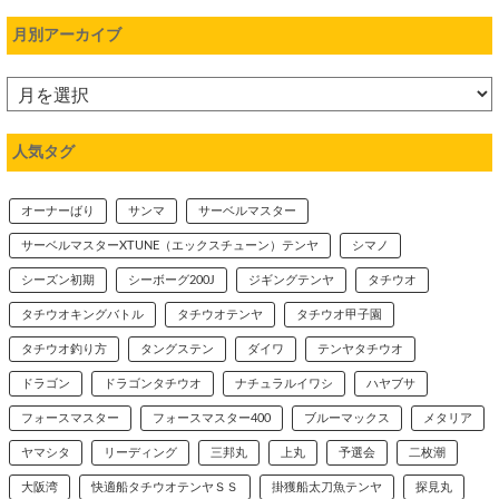
月別アーカイブ
人気タグ
オーナーばり
サンマ
サーベルマスター
サーベルマスターXTUNE（エックスチューン）テンヤ
シマノ
シーズン初期
シーボーグ200J
ジギングテンヤ
タチウオ
タチウオキングバトル
タチウオテンヤ
タチウオ甲子園
タチウオ釣り方
タングステン
ダイワ
テンヤタチウオ
ドラゴン
ドラゴンタチウオ
ナチュラルイワシ
ハヤブサ
フォースマスター
フォースマスター400
ブルーマックス
メタリア
ヤマシタ
リーディング
三邦丸
上丸
予選会
二枚潮
大阪湾
快適船タチウオテンヤＳＳ
掛獲船太刀魚テンヤ
探見丸