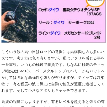
こういう波の高い日はロッドの選択には結構悩む方も多いハ
ズです。考え方は色々有りますが、私はアタリを感じる事を
一番重視。いつもの極鋭で勝負です。ちなみに極鋭のティッ
プ(穂先)はSMT(スーパーメタルトップ)でベリーからバットへ
かけては強靭な高弾性な張りが有りますが、ティップは超柔
軟で、有る程度の波っ気には自動で穂先が適度に追従してく
れます。そして小さなアタリもキャッチできます。
高波の程度にもよりますが、有るレベルを超えると張りの有