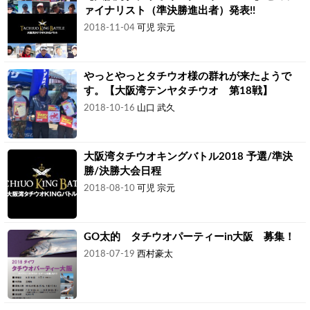
ァイナリスト（準決勝進出者）発表!!
2018-11-04
可児 宗元
やっとやっとタチウオ様の群れが来たようで
す。【大阪湾テンヤタチウオ 第18戦】
2018-10-16
山口 武久
大阪湾タチウオキングバトル2018 予選/準決
勝/決勝大会日程
2018-08-10
可児 宗元
GO太的 タチウオパーティーin大阪 募集！
2018-07-19
西村豪太