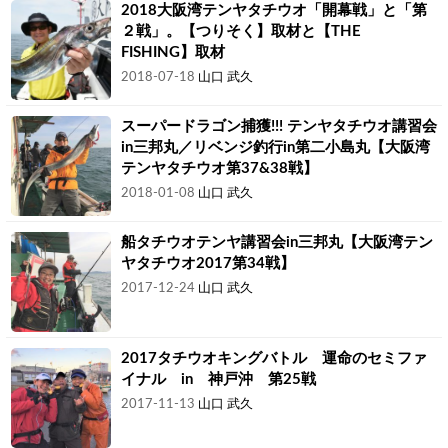
2018大阪湾テンヤタチウオ「開幕戦」と「第
２戦」。【つりそく】取材と【THE
FISHING】取材
2018-07-18
山口 武久
スーパードラゴン捕獲!!! テンヤタチウオ講習会
in三邦丸／リベンジ釣行in第二小島丸【大阪湾
テンヤタチウオ第37&38戦】
2018-01-08
山口 武久
船タチウオテンヤ講習会in三邦丸【大阪湾テン
ヤタチウオ2017第34戦】
2017-12-24
山口 武久
2017タチウオキングバトル 運命のセミファ
イナル in 神戸沖 第25戦
2017-11-13
山口 武久