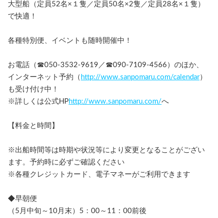
大型船（定員52名×１隻／定員50名×2隻／定員28名×１隻）
で快適！
各種特別便、イベントも随時開催中！
お電話（☎050-3532-9619／☎090-7109-4566）のほか、
インターネット予約（
http://www.sanpomaru.com/calendar
）
も受け付け中！
※詳しくは公式HP
http://www.sanpomaru.com/
へ
【料金と時間】
※出船時間等は時期や状況等により変更となることがござい
ます。予約時に必ずご確認ください
※各種クレジットカード、電子マネーがご利用できます
◆早朝便
（5月中旬～10月末）5：00～11：00前後